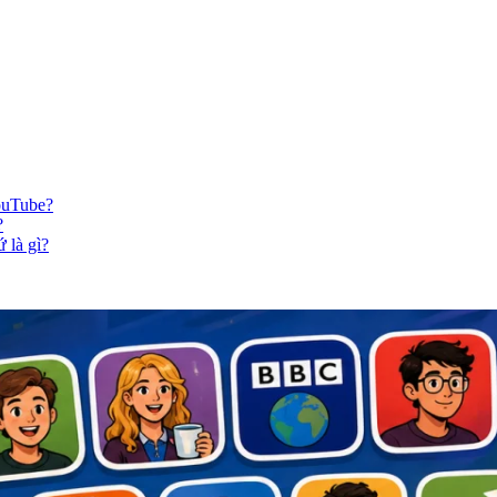
YouTube?
?
 là gì?