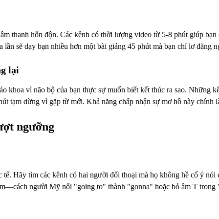
m thanh hỗn độn. Các kênh có thời lượng video từ 5-8 phút giúp bạn có
a lần sẽ dạy bạn nhiều hơn một bài giảng 45 phút mà bạn chỉ lơ đãng 
g lại
o khoa vì não bộ của bạn thực sự muốn biết kết thúc ra sao. Những kê
nút tạm dừng vì gặp từ mới. Khả năng chấp nhận sự mơ hồ này chính l
vượt ngưỡng
c tế. Hãy tìm các kênh có hai người đối thoại mà họ không hề cố ý nói
c âm—cách người Mỹ nối "going to" thành "gonna" hoặc bỏ âm T trong "