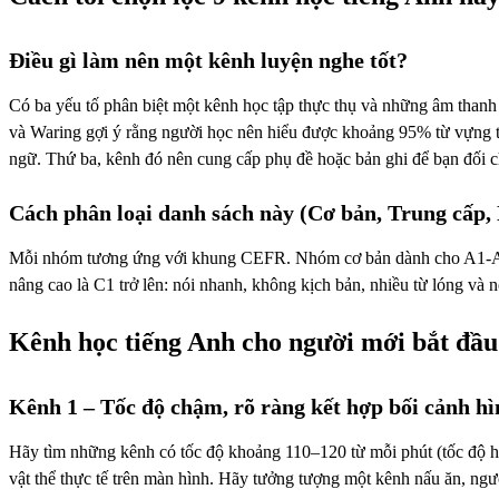
Điều gì làm nên một kênh luyện nghe tốt?
Có ba yếu tố phân biệt một kênh học tập thực thụ và những âm thanh 
và Waring gợi ý rằng người học nên hiểu được khoảng 95% từ vựng t
ngữ. Thứ ba, kênh đó nên cung cấp phụ đề hoặc bản ghi để bạn đối c
Cách phân loại danh sách này (Cơ bản, Trung cấp,
Mỗi nhóm tương ứng với khung CEFR. Nhóm cơ bản dành cho A1-A2: n
nâng cao là C1 trở lên: nói nhanh, không kịch bản, nhiều từ lóng và
Kênh học tiếng Anh cho người mới bắt đầu
Kênh 1 – Tốc độ chậm, rõ ràng kết hợp bối cảnh h
Hãy tìm những kênh có tốc độ khoảng 110–120 từ mỗi phút (tốc độ h
vật thể thực tế trên màn hình. Hãy tưởng tượng một kênh nấu ăn, ngườ