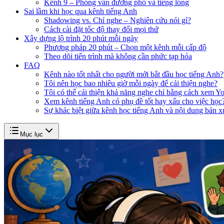
Kênh 9 – Phỏng vấn đường phố và tiếng lóng
Sai lầm khi học qua kênh tiếng Anh
Shadowing vs. Chỉ nghe – Nghiên cứu nói gì?
Cách cài đặt tốc độ thay đổi mọi thứ
Xây dựng lộ trình 20 phút mỗi ngày
Phương pháp 20 phút – Chọn một kênh mỗi cấp độ
Theo dõi tiến trình mà không cần phức tạp hóa
FAQ
Kênh nào tốt nhất cho người mới bắt đầu học tiếng Anh?
Tôi nên học bao nhiêu giờ mỗi ngày để cải thiện nghe?
Tôi có thể cải thiện khả năng nghe chỉ bằng cách xem 
Xem kênh tiếng Anh có phụ đề tốt hay xấu cho việc học
Sự khác biệt giữa kênh học tiếng Anh và nội dung bản xứ
Mục lục