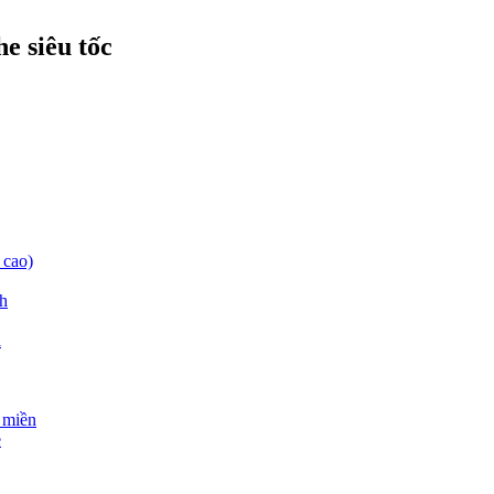
e siêu tốc
 cao)
nh
i
 miền
ề