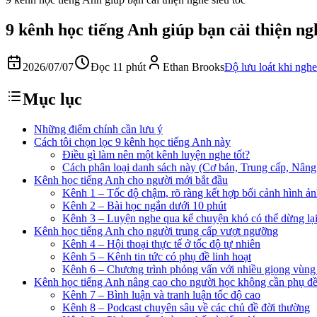
9 kênh học tiếng Anh giúp bạn cải thiện ngh
2026/07/07
Đọc 11 phút
Ethan Brooks
Độ lưu loát khi nghe
Mục lục
Những điểm chính cần lưu ý
Cách tôi chọn lọc 9 kênh học tiếng Anh này
Điều gì làm nên một kênh luyện nghe tốt?
Cách phân loại danh sách này (Cơ bản, Trung cấp, Nâng
Kênh học tiếng Anh cho người mới bắt đầu
Kênh 1 – Tốc độ chậm, rõ ràng kết hợp bối cảnh hình ả
Kênh 2 – Bài học ngắn dưới 10 phút
Kênh 3 – Luyện nghe qua kể chuyện khó có thể dừng lạ
Kênh học tiếng Anh cho người trung cấp vượt ngưỡng
Kênh 4 – Hội thoại thực tế ở tốc độ tự nhiên
Kênh 5 – Kênh tin tức có phụ đề linh hoạt
Kênh 6 – Chương trình phỏng vấn với nhiều giọng vùng
Kênh học tiếng Anh nâng cao cho người học không cần phụ đ
Kênh 7 – Bình luận và tranh luận tốc độ cao
Kênh 8 – Podcast chuyên sâu về các chủ đề đời thường