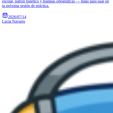
escolar, patrón fonético y trampas ortográficas — listas para usar en
tu próxima sesión de práctica.
2026/07/14
Lucia Navarro