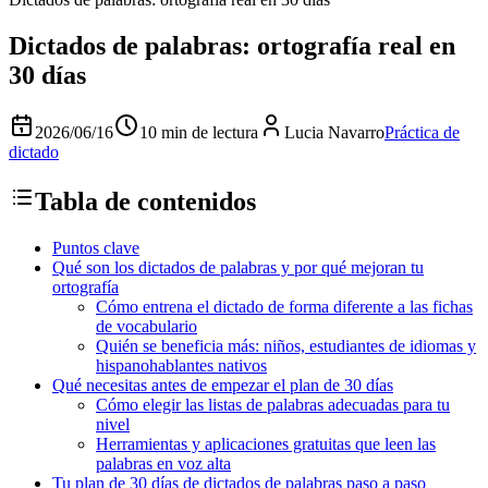
Dictados de palabras: ortografía real en
30 días
2026/06/16
10 min de lectura
Lucia Navarro
Práctica de
dictado
Tabla de contenidos
Puntos clave
Qué son los dictados de palabras y por qué mejoran tu
ortografía
Cómo entrena el dictado de forma diferente a las fichas
de vocabulario
Quién se beneficia más: niños, estudiantes de idiomas y
hispanohablantes nativos
Qué necesitas antes de empezar el plan de 30 días
Cómo elegir las listas de palabras adecuadas para tu
nivel
Herramientas y aplicaciones gratuitas que leen las
palabras en voz alta
Tu plan de 30 días de dictados de palabras paso a paso