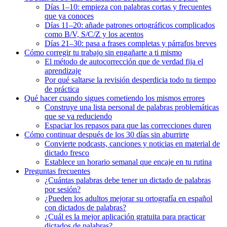
Días 1–10: empieza con palabras cortas y frecuentes
que ya conoces
Días 11–20: añade patrones ortográficos complicados
como B/V, S/C/Z y los acentos
Días 21–30: pasa a frases completas y párrafos breves
Cómo corregir tu trabajo sin engañarte a ti mismo
El método de autocorrección que de verdad fija el
aprendizaje
Por qué saltarse la revisión desperdicia todo tu tiempo
de práctica
Qué hacer cuando sigues cometiendo los mismos errores
Construye una lista personal de palabras problemáticas
que se va reduciendo
Espaciar los repasos para que las correcciones duren
Cómo continuar después de los 30 días sin aburrirte
Convierte podcasts, canciones y noticias en material de
dictado fresco
Establece un horario semanal que encaje en tu rutina
Preguntas frecuentes
¿Cuántas palabras debe tener un dictado de palabras
por sesión?
¿Pueden los adultos mejorar su ortografía en español
con dictados de palabras?
¿Cuál es la mejor aplicación gratuita para practicar
dictados de palabras?