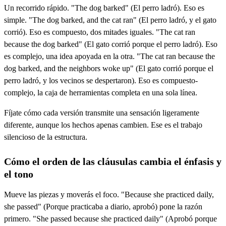
Un recorrido rápido. "The dog barked" (El perro ladró). Eso es
simple. "The dog barked, and the cat ran" (El perro ladró, y el gato
corrió). Eso es compuesto, dos mitades iguales. "The cat ran
because the dog barked" (El gato corrió porque el perro ladró). Eso
es complejo, una idea apoyada en la otra. "The cat ran because the
dog barked, and the neighbors woke up" (El gato corrió porque el
perro ladró, y los vecinos se despertaron). Eso es compuesto-
complejo, la caja de herramientas completa en una sola línea.
Fíjate cómo cada versión transmite una sensación ligeramente
diferente, aunque los hechos apenas cambien. Ese es el trabajo
silencioso de la estructura.
Cómo el orden de las cláusulas cambia el énfasis y
el tono
Mueve las piezas y moverás el foco. "Because she practiced daily,
she passed" (Porque practicaba a diario, aprobó) pone la razón
primero. "She passed because she practiced daily" (Aprobó porque