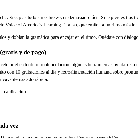
. Si captas todo sin esfuerzo, es demasiado fácil. Si te pierdes tras tr
e Voice of America's Learning English, que emiten a un ritmo más lent
culos y doblan la gramática para encajar en el ritmo. Quédate con diálog
(gratis y de pago)
acelerar el ciclo de retroalimentación, algunas herramientas ayudan. Go
uito con 10 grabaciones al día y retroalimentación humana sobre pronunci
ón vaya demasiado rápida.
 la aplicación.
ada vez
 Dale al play de nuevo para comprobar. Eso es una repetición.