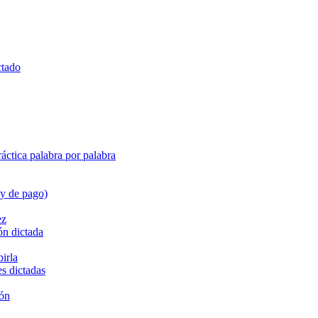
ctado
ráctica palabra por palabra
 y de pago)
ez
ón dictada
birla
s dictadas
ión