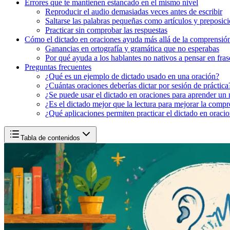
Errores que te mantienen estancado en el mismo nivel
Reproducir el audio demasiadas veces antes de escribir
Saltarse las palabras pequeñas como artículos y preposic
Practicar sin comprobar las respuestas
Cómo el dictado en oraciones ayuda más allá de la comprensión
Ganancias en ortografía y gramática que no esperabas
Por qué ayuda a los hablantes no nativos a pensar en fra
Preguntas frecuentes
¿Qué es un ejemplo de dictado usado en una oración?
¿Cuántas oraciones deberías dictar por sesión de práctica
¿Se puede usar el dictado en oraciones para aprender un
¿Es el dictado mejor que la lectura para mejorar la compr
¿Qué aplicaciones permiten practicar el dictado en oracio
Tabla de contenidos