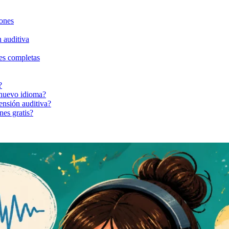
iones
 auditiva
ses completas
?
 nuevo idioma?
ensión auditiva?
nes gratis?