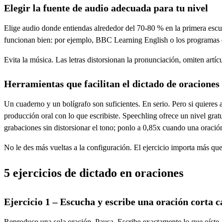
Elegir la fuente de audio adecuada para tu nivel
Elige audio donde entiendas alrededor del 70-80 % en la primera escucha
funcionan bien: por ejemplo, BBC Learning English o los programas d
Evita la música. Las letras distorsionan la pronunciación, omiten artí
Herramientas que facilitan el dictado de oraciones 
Un cuaderno y un bolígrafo son suficientes. En serio. Pero si quieres 
producción oral con lo que escribiste. Speechling ofrece un nivel grat
grabaciones sin distorsionar el tono; ponlo a 0,85x cuando una oraci
No le des más vueltas a la configuración. El ejercicio importa más que
5 ejercicios de dictado en oraciones
Ejercicio 1 – Escucha y escribe una oración corta c
Reproduce una sola oración. Pausa. Escribe exactamente lo que oíste.