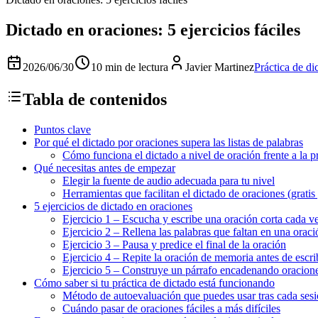
Dictado en oraciones: 5 ejercicios fáciles
2026/06/30
10 min de lectura
Javier Martinez
Práctica de di
Tabla de contenidos
Puntos clave
Por qué el dictado por oraciones supera las listas de palabras
Cómo funciona el dictado a nivel de oración frente a la p
Qué necesitas antes de empezar
Elegir la fuente de audio adecuada para tu nivel
Herramientas que facilitan el dictado de oraciones (gratis
5 ejercicios de dictado en oraciones
Ejercicio 1 – Escucha y escribe una oración corta cada v
Ejercicio 2 – Rellena las palabras que faltan en una oraci
Ejercicio 3 – Pausa y predice el final de la oración
Ejercicio 4 – Repite la oración de memoria antes de escri
Ejercicio 5 – Construye un párrafo encadenando oracione
Cómo saber si tu práctica de dictado está funcionando
Método de autoevaluación que puedes usar tras cada ses
Cuándo pasar de oraciones fáciles a más difíciles