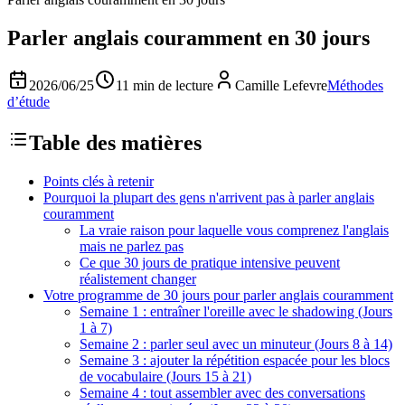
Parler anglais couramment en 30 jours
2026/06/25
11 min de lecture
Camille Lefevre
Méthodes
d’étude
Table des matières
Points clés à retenir
Pourquoi la plupart des gens n'arrivent pas à parler anglais
couramment
La vraie raison pour laquelle vous comprenez l'anglais
mais ne parlez pas
Ce que 30 jours de pratique intensive peuvent
réalistement changer
Votre programme de 30 jours pour parler anglais couramment
Semaine 1 : entraîner l'oreille avec le shadowing (Jours
1 à 7)
Semaine 2 : parler seul avec un minuteur (Jours 8 à 14)
Semaine 3 : ajouter la répétition espacée pour les blocs
de vocabulaire (Jours 15 à 21)
Semaine 4 : tout assembler avec des conversations