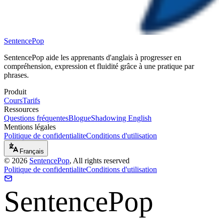
SentencePop
SentencePop aide les apprenants d'anglais à progresser en
compréhension, expression et fluidité grâce à une pratique par
phrases.
Produit
Cours
Tarifs
Ressources
Questions fréquentes
Blogue
Shadowing English
Mentions légales
Politique de confidentialite
Conditions d'utilisation
Français
©
2026
SentencePop
, All rights reserved
Politique de confidentialite
Conditions d'utilisation
SentencePop