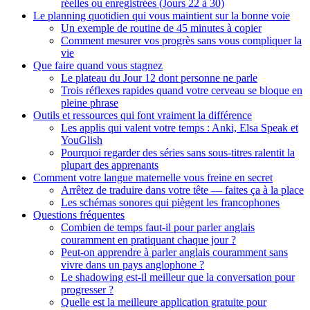
réelles ou enregistrées (Jours 22 à 30)
Le planning quotidien qui vous maintient sur la bonne voie
Un exemple de routine de 45 minutes à copier
Comment mesurer vos progrès sans vous compliquer la
vie
Que faire quand vous stagnez
Le plateau du Jour 12 dont personne ne parle
Trois réflexes rapides quand votre cerveau se bloque en
pleine phrase
Outils et ressources qui font vraiment la différence
Les applis qui valent votre temps : Anki, Elsa Speak et
YouGlish
Pourquoi regarder des séries sans sous-titres ralentit la
plupart des apprenants
Comment votre langue maternelle vous freine en secret
Arrêtez de traduire dans votre tête — faites ça à la place
Les schémas sonores qui piègent les francophones
Questions fréquentes
Combien de temps faut-il pour parler anglais
couramment en pratiquant chaque jour ?
Peut-on apprendre à parler anglais couramment sans
vivre dans un pays anglophone ?
Le shadowing est-il meilleur que la conversation pour
progresser ?
Quelle est la meilleure application gratuite pour