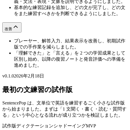
義・文法・表現・文脈を説明できるようにしました。
基本的な練習記録を追加し、どの文が完了し、どの文
をまた練習すべきかを判断できるようにしました。
改善
プレーヤー、解答入力、結果表示を改善し、初期試作
版での手作業を減らしました。
「理解できた」と「言える」を 2 つの学習成果として
区別し始め、以降の復習ノートと発音評価への準備を
進めました。
v0.1.0
2026年2月18日
最初の文練習の試作版
SentencePop は、文単位で英語を練習するごく小さな試作版
から始まりました。まずは「1 文聞く・書く・読む・質問す
る」という中心となる流れが成り立つかを検証しました。
試作版
ディクテーション
シャドーイング
MVP