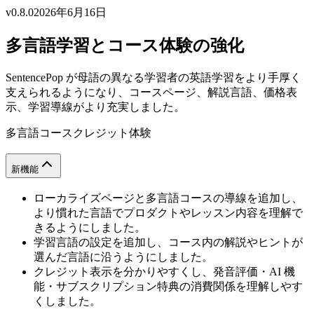
v0.8.0
2026年6月16日
多言語学習とコース体験の強化
SentencePop が母語の異なる学習者の英語学習をより手厚く
支えられるようになり、コースページ、解説言語、価格表
示、学習導線がより充実しました。
多言語
コース
クレジット
体験
新機能
ローカライズページと多言語コースの導線を追加し、
より慣れた言語でプロダクトやレッスン内容を理解で
きるようにしました。
学習言語の設定を追加し、コース内の解説やヒントが
選んだ言語に沿うようにしました。
クレジット表示を分かりやすくし、発音評価・AI 機
能・サブスクリプション特典の消費関係を理解しやす
くしました。