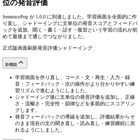
位の発音評価
SentencePop が 1.0.0 に到達しました。学習画面を全面的に作
り直し、シャドーイングに文単位の発音スコアとフィードバ
ックを追加。聞く・書く・話す・復習という学習の流れが初
めて最後まで通しでつながりました。
正式版
画面刷新
発音評価
シャドーイング
新機能
学習画面を作り直し、コース・文・再生・入力・録
音・フィードバック・次の操作がより分かりやすい練
習リズムで進むようにしました。
シャドーイング後に文単位の発音評価を追加し、正確
さ・流暢さ・完全性・韻律などを多面的にスコアリン
グします。
発音フィードバックの導線を追加し、評価結果からそ
のまま現在の文の聞き直し・読み直し・練習継続に戻
れるようにしました。