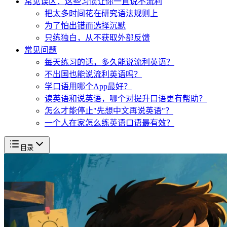
常见误区：这些习惯让你一直说不流利
把太多时间花在研究语法规则上
为了怕出错而选择沉默
只练独白，从不获取外部反馈
常见问题
每天练习的话，多久能说流利英语？
不出国也能说流利英语吗？
学口语用哪个App最好？
读英语和说英语，哪个对提升口语更有帮助？
怎么才能停止"先想中文再说英语"？
一个人在家怎么练英语口语最有效？
目录