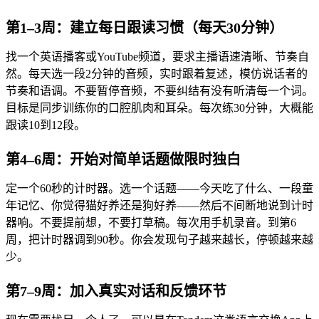
第1–3周：建立每日跟读习惯（每天30分钟）
找一个英语播客或YouTube频道，要求主播语速清晰、节奏自
然。每天选一段2分钟的音频，实时跟着复述，模仿说话者的
节奏和语调。不要暂停音频，不要纠结有没有听清每一个词。
目标是同步训练你的口腔肌肉和耳朵。每次练30分钟，大概能
跟读10到12段。
第4–6周：开始对简单话题做限时独白
定一个60秒的计时器。选一个话题——今天吃了什么、一段童
年记忆、你觉得猫好养还是狗好养——然后不间断地说到计时
器响。不要提前想，不要打草稿。每次用手机录音。到第6
周，把计时器调到90秒。你会发现句子越来越长，停顿越来越
少。
第7–9周：加入真实对话和反馈环节