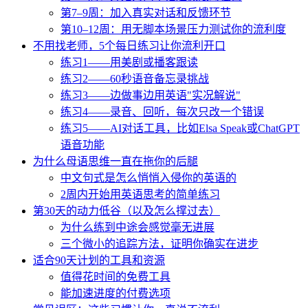
第7–9周：加入真实对话和反馈环节
第10–12周：用无脚本场景压力测试你的流利度
不用找老师，5个每日练习让你流利开口
练习1——用美剧或播客跟读
练习2——60秒语音备忘录挑战
练习3——边做事边用英语"实况解说"
练习4——录音、回听，每次只改一个错误
练习5——AI对话工具，比如Elsa Speak或ChatGPT
语音功能
为什么母语思维一直在拖你的后腿
中文句式是怎么悄悄入侵你的英语的
2周内开始用英语思考的简单练习
第30天的动力低谷（以及怎么撑过去）
为什么练到中途会感觉毫无进展
三个微小的追踪方法，证明你确实在进步
适合90天计划的工具和资源
值得花时间的免费工具
能加速进度的付费选项