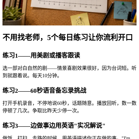
不用找老师，5个每日练习让你流利开口
练习1——用美剧或播客跟读
选一部对白自然的剧——情景喜剧效果很好，因为台词短。听
到就跟着说。每天10分钟。
练习2——60秒语音备忘录挑战
打开手机录音，不停地说60秒，话题随意。播放回听，数一数
停顿了几次。争取比昨天少停一次。
练习3——边做事边用英语"实况解说"
做饭、打扫、走路的时候，用英语描述你正在做的事。"I'm