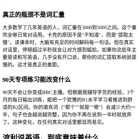
真正的瓶颈不是词汇量
大多数学了几年英语的人，词汇量在3000到5000之间。这个量
完全够日常对话用。卡壳的原因不是"不知道"，而是"提取太
慢"。读课本时，大脑有充足的时间解码每一句话。但在真实
对话里，停顿超过半秒就会让对方感到尴尬。如果你这些年主
要是读和写英语，几乎没有开口说，那你的词汇提取系统就是
慢的。这才是真正的差距。
90天专项练习能改变什么
90天不会让你变成BBC主播。但根据我辅导学员的经验，3个
月的每日输出训练，能把一个犹豫的B1水平学习者推进到舒
适的B2区间。你的填充词（"那个""就是""嗯"）会减少大约一
半，句子也会越说越完整，因为你不再在说到一半时就放弃
了。这种变化，在任何真实对话里都显而易见。
流利说英语，到底意味着什么