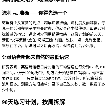
流利 vs. 准确——你得先选一个
这里有个反直觉的观点：越早追求准确，流利度反而越慢。每
说一句话都在脑子里检查时态，你就会产生微停顿。母语者对
犹豫感的察觉，远比对介词用错更敏感。这份计划的前60天，
请把"说得流畅"放在"说得正确"前面。说快一点，允许出错，
继续往下说。语法可以之后再收拾，但先得让话说出来。
让母语者听起来自然的最低语速
研究表明，英语母语者日常对话的平均语速在每分钟120到150
词之间。低于100词/分钟，对方会开始感觉在"等你"。你不需
要达到150——只要超过110词/分钟、过渡顺畅，听起来就会
流利很多。测量方法很简单：录下自己说60秒，数一数说了多
少个词。
90天练习计划，按周拆解