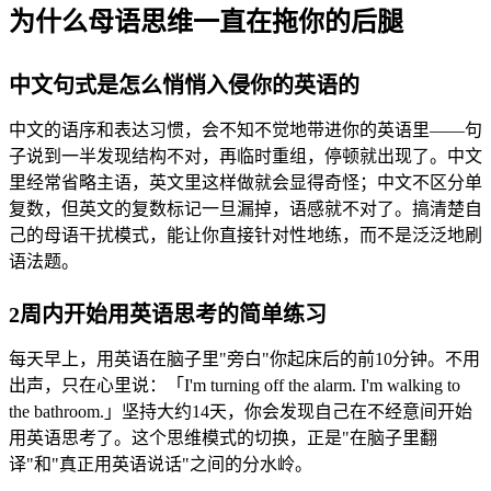
为什么母语思维一直在拖你的后腿
中文句式是怎么悄悄入侵你的英语的
中文的语序和表达习惯，会不知不觉地带进你的英语里——句
子说到一半发现结构不对，再临时重组，停顿就出现了。中文
里经常省略主语，英文里这样做就会显得奇怪；中文不区分单
复数，但英文的复数标记一旦漏掉，语感就不对了。搞清楚自
己的母语干扰模式，能让你直接针对性地练，而不是泛泛地刷
语法题。
2周内开始用英语思考的简单练习
每天早上，用英语在脑子里"旁白"你起床后的前10分钟。不用
出声，只在心里说：「I'm turning off the alarm. I'm walking to
the bathroom.」坚持大约14天，你会发现自己在不经意间开始
用英语思考了。这个思维模式的切换，正是"在脑子里翻
译"和"真正用英语说话"之间的分水岭。