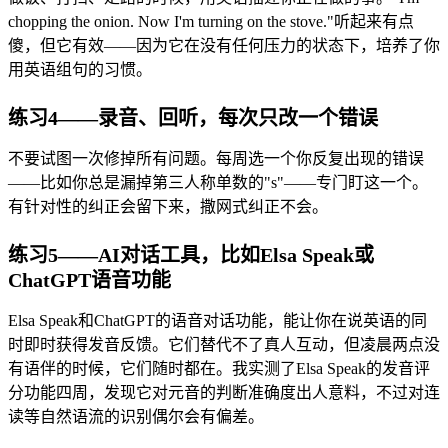
chopping the onion. Now I'm turning on the stove."听起来有点
傻，但它有效——因为它在没有任何压力的状态下，培养了你
用英语组句的习惯。
练习4——录音、回听，每次只改一个错误
不要试图一次修掉所有问题。每周选一个你反复出现的错误
——比如你总是漏掉第三人称单数的"s"——专门盯这一个。
有针对性的纠正会留下来，撒网式纠正不会。
练习5——AI对话工具，比如Elsa Speak或
ChatGPT语音功能
Elsa Speak和ChatGPT的语音对话功能，能让你在说英语的同
时即时获得发音反馈。它们替代不了真人互动，但凌晨两点没
有语伴的时候，它们随时都在。我实测了Elsa Speak的发音评
分功能四周，发现它对元音的判断准确度出人意料，不过对连
读等自然语流的识别偶尔会有偏差。