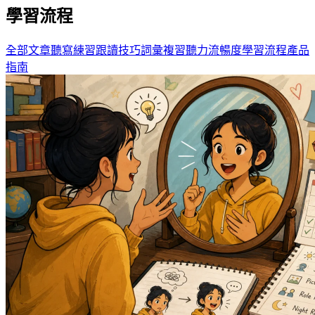
學習流程
全部文章
聽寫練習
跟讀技巧
詞彙複習
聽力流暢度
學習流程
產品
指南