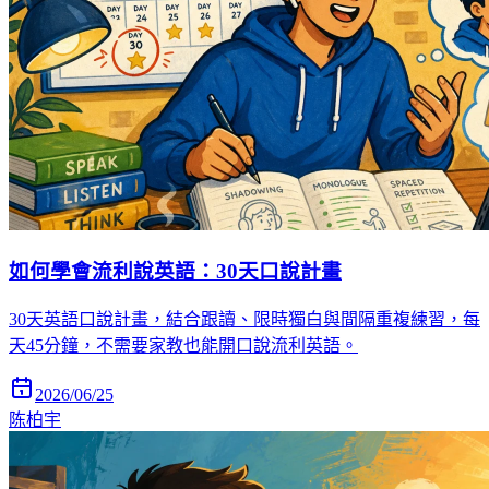
如何學會流利說英語：30天口說計畫
30天英語口說計畫，結合跟讀、限時獨白與間隔重複練習，每
天45分鐘，不需要家教也能開口說流利英語。
2026/06/25
陈柏宇