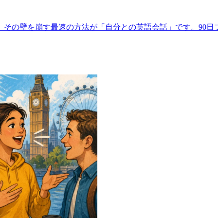
。その壁を崩す最速の方法が「自分との英語会話」です。90日