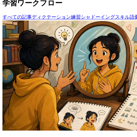
学習ワークフロー
すべての記事
ディクテーション練習
シャドーイングスキル
語