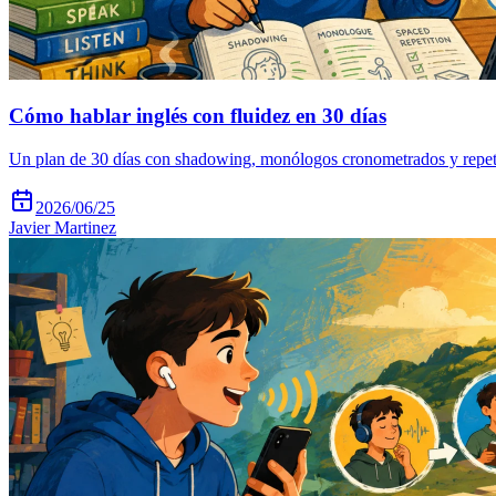
Cómo hablar inglés con fluidez en 30 días
Un plan de 30 días con shadowing, monólogos cronometrados y repeti
2026/06/25
Javier Martinez