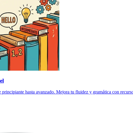
el
principiante hasta avanzado. Mejora tu fluidez y gramática con recurso