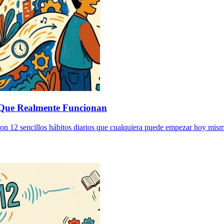
s Que Realmente Funcionan
con 12 sencillos hábitos diarios que cualquiera puede empezar hoy mismo