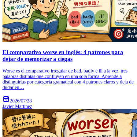
El comparativo worse en inglés: 4 patrones para
dejar de memorizar a ciegas
Worse es el comparativo irregular de bad, badly e ill a la vez, tres
palabras distintas que confluyen en una sola forma. Aprende a
distinguirlas por categoría gramatical con 4 patrones claros y deja de
dudar en…
2026/07/28
Javier Martinez