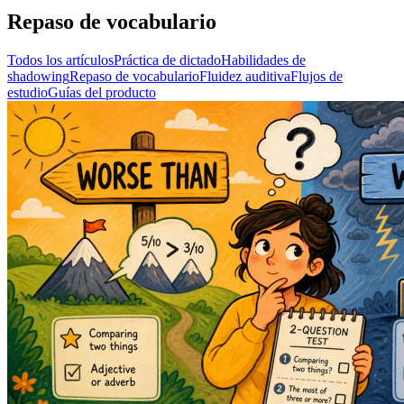
Repaso de vocabulario
Todos los artículos
Práctica de dictado
Habilidades de
shadowing
Repaso de vocabulario
Fluidez auditiva
Flujos de
estudio
Guías del producto