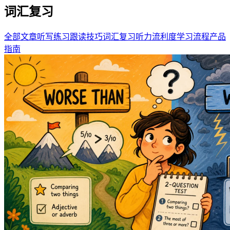
词汇复习
全部文章
听写练习
跟读技巧
词汇复习
听力流利度
学习流程
产品
指南