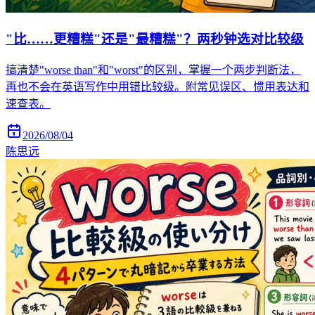
"比……更糟糕"还是"最糟糕"？两秒钟选对比较级
搞清楚"worse than"和"worst"的区别，掌握一个两步判断法，
再也不会在英语写作中用错比较级。附常见误区、惯用表达和
速查表。
2026/08/04
陈思远