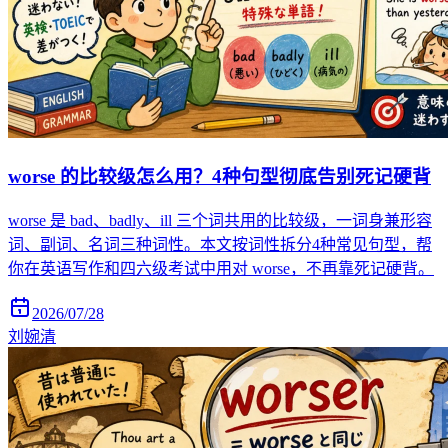
worse 的比较级怎么用？4种句型彻底告别死记硬背
worse 是 bad、badly、ill 三个词共用的比较级，一词身兼形容
词、副词、名词三种词性。本文按词性拆分4种常见句型，帮
你在英语写作和四六级考试中用对 worse，不再靠死记硬背。
2026/07/28
刘婉清